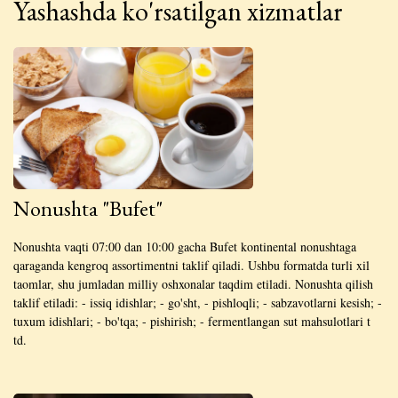
Yashashda ko'rsatilgan xizmatlar
Nonushta "Bufet"
Nonushta vaqti 07:00 dan 10:00 gacha Bufet kontinental nonushtaga
qaraganda kengroq assortimentni taklif qiladi. Ushbu formatda turli xil
taomlar, shu jumladan milliy oshxonalar taqdim etiladi. Nonushta qilish
taklif etiladi: - issiq idishlar; - go'sht, - pishloqli; - sabzavotlarni kesish; -
tuxum idishlari; - bo'tqa; - pishirish; - fermentlangan sut mahsulotlari t
td.