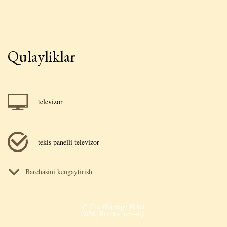
Qulayliklar
televizor
tekis panelli televizor
Barchasini kengaytirish
Smart TV televizor
© The Heritage Hotel
2026, Rasmiy veb-sayt
tarozi